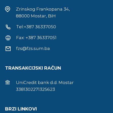
Zrinskog Frankopana 34,
88000 Mostar, BiH
Tel:+387 36337050
Fax: +387 36337051
fzs@fzs.sum.ba
TRANSAKCIJSKI RAČUN
UniCredit bank d.d. Mostar
3381302271325623
BRZI LINKOVI