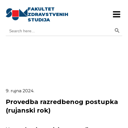
FAKULTET
ZDRAVSTVENIH
STUDIJA
Search Button
Search
for:
9. rujna 2024.
Provedba razredbenog postupka
(rujanski rok)