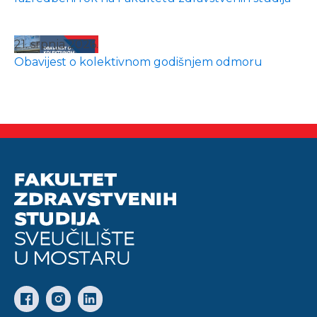
21. srpnja 2026.
Obavijest o kolektivnom godišnjem odmoru