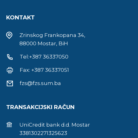
KONTAKT
Zrinskog Frankopana 34,
88000 Mostar, BiH
Tel:+387 36337050
Fax: +387 36337051
fzs@fzs.sum.ba
TRANSAKCIJSKI RAČUN
UniCredit bank d.d. Mostar
3381302271325623