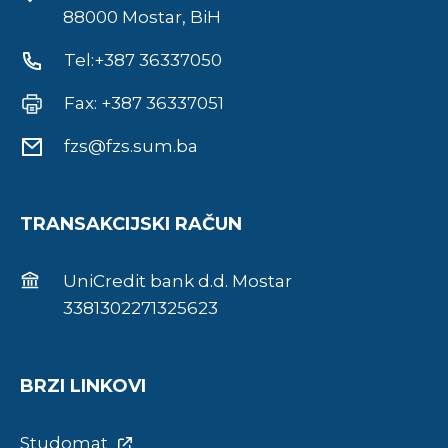
88000 Mostar, BiH
Tel:+387 36337050
Fax: +387 36337051
fzs@fzs.sum.ba
TRANSAKCIJSKI RAČUN
UniCredit bank d.d. Mostar
3381302271325623
BRZI LINKOVI
Studomat