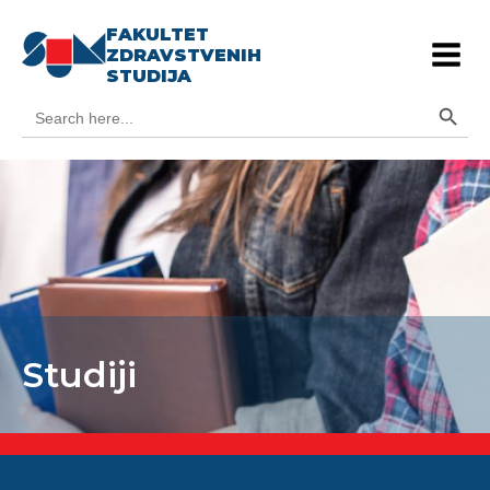
FAKULTET
ZDRAVSTVENIH
STUDIJA
Search Button
Search
for:
Studiji