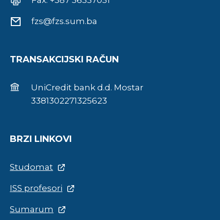
Fax: +387 36337051
fzs@fzs.sum.ba
TRANSAKCIJSKI RAČUN
UniCredit bank d.d. Mostar
3381302271325623
BRZI LINKOVI
Studomat
ISS profesori
Sumarum