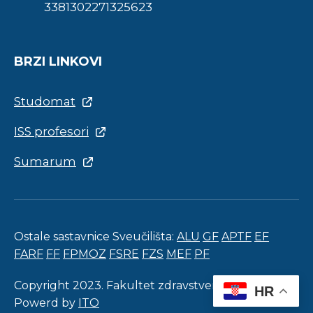
3381302271325623
BRZI LINKOVI
Studomat
ISS profesori
Sumarum
Ostale sastavnice Sveučilišta:
ALU
GF
APTF
EF
FARF
FF
FPMOZ
FSRE
FZS
MEF
PF
Copyright 2023. Fakultet zdravstvenih studija.
HR
Powerd by
ITO