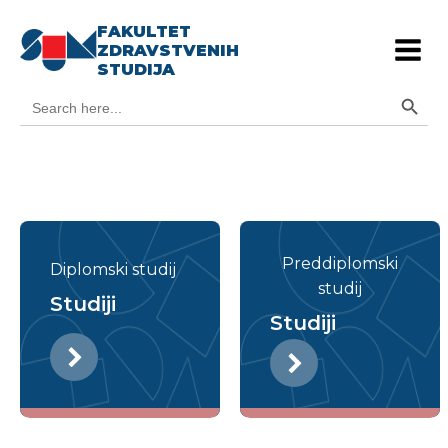
FAKULTET
ZDRAVSTVENIH
STUDIJA
Search Button
Search
for:
Preddiplomski
Diplomski studij
studij
Studiji
Studiji