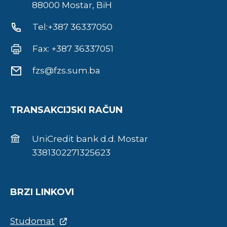
88000 Mostar, BiH
Tel:+387 36337050
Fax: +387 36337051
fzs@fzs.sum.ba
TRANSAKCIJSKI RAČUN
UniCredit bank d.d. Mostar
3381302271325623
BRZI LINKOVI
Studomat