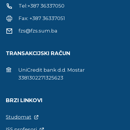
Tel:+387 36337050
Fax: +387 36337051
fzs@fzs.sum.ba
TRANSAKCIJSKI RAČUN
UniCredit bank d.d. Mostar
3381302271325623
BRZI LINKOVI
Studomat
ISS profesori