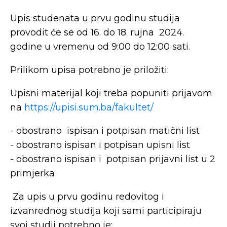
Upis studenata u prvu godinu studija
provodit će se od
16
. do
1
8
.
rujna
202
4
.
godine u vremenu od 9:00 do 12:00 sati.
Prilikom upisa potrebno je priložiti:
Upisni materijal koji treba popuniti prijavom
na
https://upisi.sum.ba/fakultet/
-
obostrano
ispisan i potpisan matični list
-
obostrano
ispisan i potpisan upisni list
-
obostrano
ispisan i
potpisan prijavni list u 2
primjerka
Za upis u prvu godinu redovitog
i
izvanrednog
studija koji sami participiraju
svoj studij potrebno je: