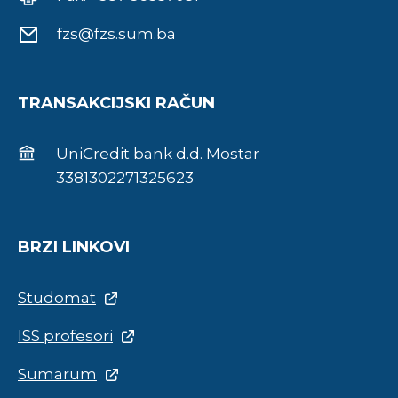
fzs@fzs.sum.ba
TRANSAKCIJSKI RAČUN
UniCredit bank d.d. Mostar
3381302271325623
BRZI LINKOVI
Studomat
ISS profesori
Sumarum