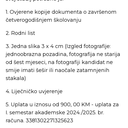
1. Ovjerene kopije dokumenta o završenom
četverogodišnjem školovanju
2. Rodni list
3. Jedna slika
3
x
4
cm (Izgled fotografije:
jednoobrazna pozadina, fotografija ne starija
od šest mjeseci, na fotografiji kandidat ne
smije imati šešir ili naočale zatamnjenih
stakala)
4. Liječničko uvjerenje
5. Uplata u iznosu od 900, 00 KM - uplata za
I. semestar akademske 202
4
./202
5
. br.
računa. 3381302271325623