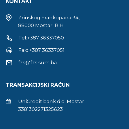
KONTAKT
Zrinskog Frankopana 34,
88000 Mostar, BiH
Tel:+387 36337050
Fax: +387 36337051
fzs@fzs.sum.ba
TRANSAKCIJSKI RAČUN
UniCredit bank d.d. Mostar
3381302271325623