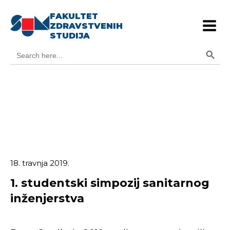
FAKULTET
ZDRAVSTVENIH
STUDIJA
Search Button
Search
for:
18. travnja 2019.
1. studentski simpozij sanitarnog
inženjerstva