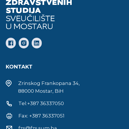
KONTAKT
Zrinskog Frankopana 34,
88000 Mostar, BiH
Tel:+387 36337050
Fax: +387 36337051
fzs@fzs.sum.ba