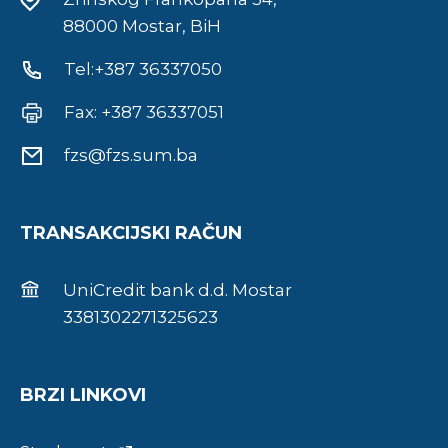
88000 Mostar, BiH
Tel:+387 36337050
Fax: +387 36337051
fzs@fzs.sum.ba
TRANSAKCIJSKI RAČUN
UniCredit bank d.d. Mostar
3381302271325623
BRZI LINKOVI