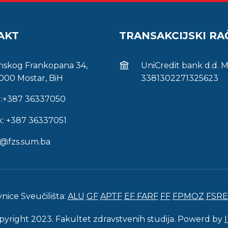
AKT
TRANSAKCIJSKI R
inskog Frankopana 34,
UniCredit bank d.d. 
000 Mostar, BiH
3381302271325623
l:+387 36337050
x: +387 36337051
s@fzs.sum.ba
vnice Sveučilišta:
ALU
GF
APTF
EF
FARF
FF
FPMOZ
FSRE
pyright 2023. Fakultet zdravstvenih studija. Powerd by