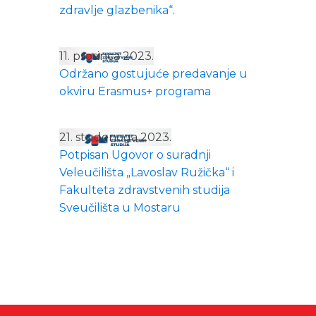
zdravlje glazbenika“.
11. prosinca 2023.
Održano gostujuće predavanje u
okviru Erasmus+ programa
21. studenoga 2023.
Potpisan Ugovor o suradnji
Veleučilišta „Lavoslav Ružička“ i
Fakulteta zdravstvenih studija
Sveučilišta u Mostaru