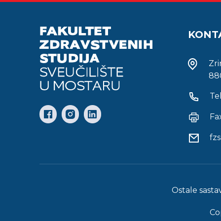
KONT
Zr
88
Te
Fa
fz
Ostale sasta
Co