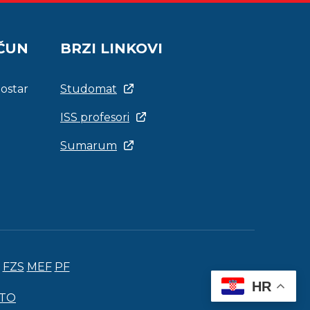
AČUN
BRZI LINKOVI
Mostar
Studomat
ISS profesori
Sumarum
FZS
MEF
PF
HR
ITO