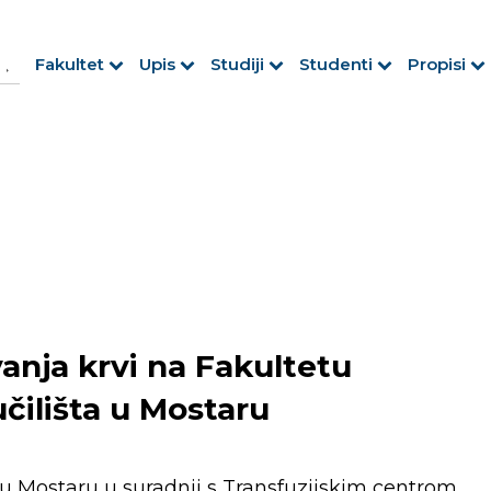
h Button
arch
Fakultet
Upis
Studiji
Studenti
Propisi
r:
anja krvi na Fakultetu
čilišta u Mostaru
a u Mostaru u suradnji s Transfuzijskim centrom