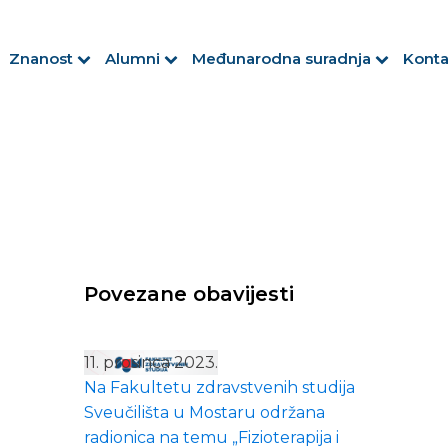
Znanost
Alumni
Međunarodna suradnja
Konta
Povezane obavijesti
11. prosinca 2023.
Na Fakultetu zdravstvenih studija
Sveučilišta u Mostaru održana
radionica na temu „Fizioterapija i