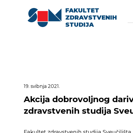
FAKULTET
Searc
Se
ZDRAVSTVENIH
fo
STUDIJA
19. svibnja 2021.
Akcija dobrovoljnog dariv
zdravstvenih studija Sveu
Fakultet zdravstvenih studija Sveučilišt