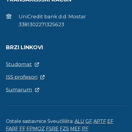
UniCredit bank d.d. Mostar
3381302271325623
BRZI LINKOVI
Studomat
ISS profesori
Sumarum
Ostale sastavnice Sveučilišta:
ALU
GF
APTF
EF
FARF
FF
FPMOZ
FSRE
FZS
MEF
PF