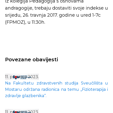
iz kolegija Pedagogija s osnovama
andragogije, trebaju dostaviti svoje indekse u
srijedu, 26. travnja 2017. godine u ured 1-7c
(FPMOZ), u 11:30h.
Povezane obavijesti
11. prosinca 2023.
Na Fakultetu zdravstvenih studija Sveučilišta u
Mostaru održana radionica na temu „Fizioterapija i
zdravlje glazbenika“.
11. prosinca 2023.