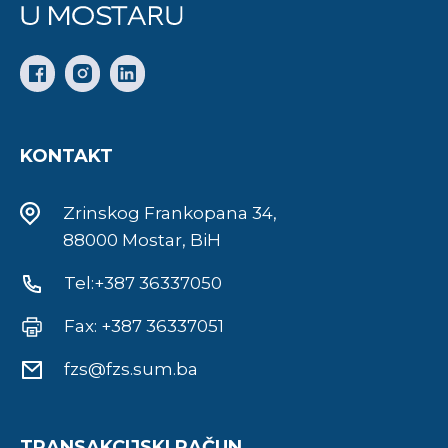
KONTAKT
Zrinskog Frankopana 34,
88000 Mostar, BiH
Tel:+387 36337050
Fax: +387 36337051
fzs@fzs.sum.ba
TRANSAKCIJSKI RAČUN