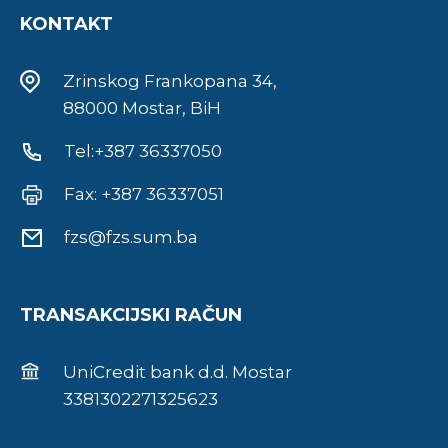
KONTAKT
Zrinskog Frankopana 34,
88000 Mostar, BiH
Tel:+387 36337050
Fax: +387 36337051
fzs@fzs.sum.ba
TRANSAKCIJSKI RAČUN
UniCredit bank d.d. Mostar
3381302271325623