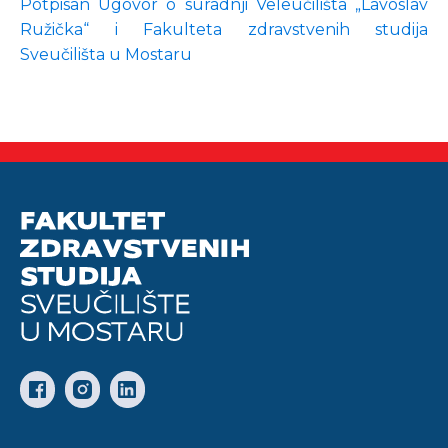
Potpisan Ugovor o suradnji Veleučilišta „Lavoslav
Ružička“ i Fakulteta zdravstvenih studija
Sveučilišta u Mostaru