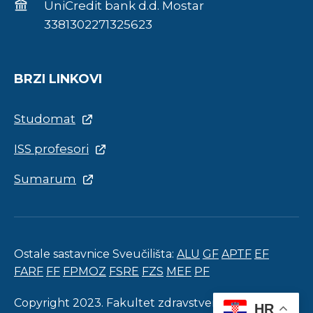
UniCredit bank d.d. Mostar
3381302271325623
BRZI LINKOVI
Studomat
ISS profesori
Sumarum
Ostale sastavnice Sveučilišta:
ALU
GF
APTF
EF
FARF
FF
FPMOZ
FSRE
FZS
MEF
PF
Copyright 2023. Fakultet zdravstvenih studija.
HR