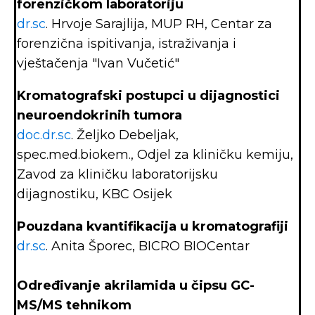
forenzičkom laboratoriju
dr.sc
. Hrvoje Sarajlija, MUP RH, Centar za
forenzična ispitivanja, istraživanja i
vještačenja "Ivan Vučetić"
Kromatografski postupci u dijagnostici
neuroendokrinih tumora
doc.dr.sc
. Željko Debeljak,
spec.med.biokem., Odjel za kliničku kemiju,
Zavod za kliničku laboratorijsku
dijagnostiku, KBC Osijek
Pouzdana kvantifikacija u kromatografiji
dr.sc
. Anita Šporec, BICRO BIOCentar
Određivanje akrilamida u čipsu GC-
MS/MS tehnikom