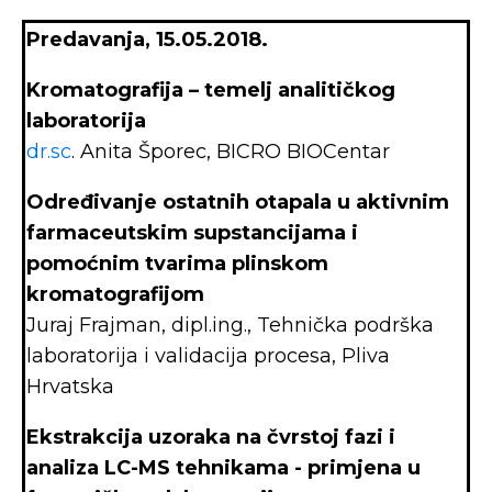
Predavanja,
15.05.2018.
Kromatografija – temelj analitičkog
laboratorija
dr.sc
. Anita Šporec, BICRO BIOCentar
Određivanje ostatnih otapala u aktivnim
farmaceutskim supstancijama i
pomoćnim tvarima plinskom
kromatografijom
Juraj Frajman, dipl.ing., Tehnička podrška
laboratorija i validacija procesa, Pliva
Hrvatska
Ekstrakcija uzoraka na čvrstoj fazi i
analiza LC-MS tehnikama - primjena u