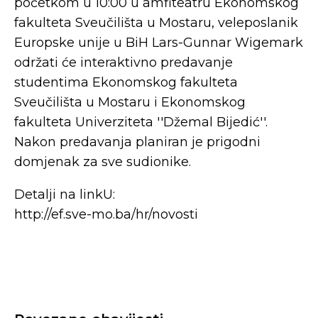
početkom u 10:00 u amfiteatru Ekonomskog
fakulteta Sveučilišta u Mostaru, veleposlanik
Europske unije u BiH Lars-Gunnar Wigemark
održati će interaktivno predavanje
studentima Ekonomskog fakulteta
Sveučilišta u Mostaru i Ekonomskog
fakulteta Univerziteta ''Džemal Bijedić''.
Nakon predavanja planiran je prigodni
domjenak za sve sudionike.
Detalji na linkU:
http://ef.sve-mo.ba/hr/novosti