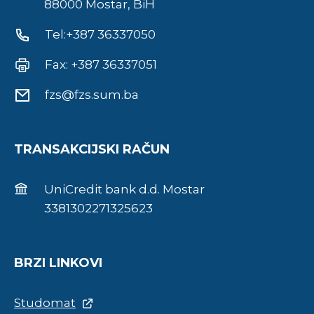
88000 Mostar, BiH
Tel:+387 36337050
Fax: +387 36337051
fzs@fzs.sum.ba
TRANSAKCIJSKI RAČUN
UniCredit bank d.d. Mostar
3381302271325623
BRZI LINKOVI
Studomat