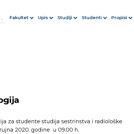
h Button
arch
Fakultet
Upis
Studiji
Studenti
Propisi
r:
ogija
ija za studente studija sestrinstva i radiološke
 rujna 2020. godine u 09.00 h.