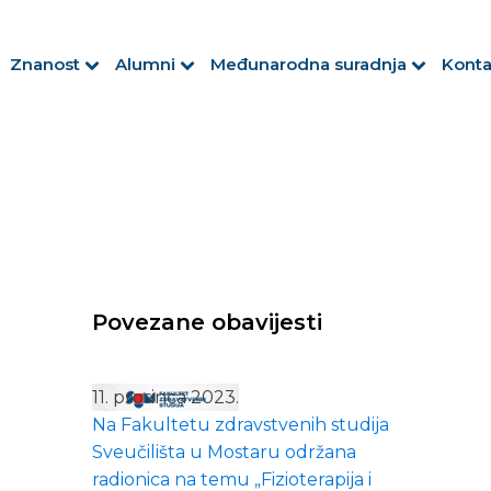
Znanost
Alumni
Međunarodna suradnja
Konta
Povezane obavijesti
11. prosinca 2023.
Na Fakultetu zdravstvenih studija
Sveučilišta u Mostaru održana
radionica na temu „Fizioterapija i