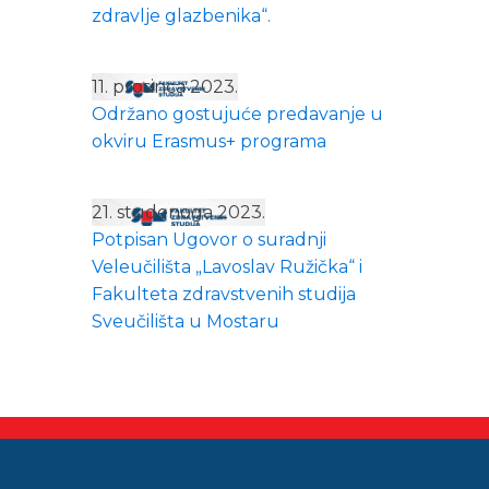
zdravlje glazbenika“.
11. prosinca 2023.
Održano gostujuće predavanje u
okviru Erasmus+ programa
21. studenoga 2023.
Potpisan Ugovor o suradnji
Veleučilišta „Lavoslav Ružička“ i
Fakulteta zdravstvenih studija
Sveučilišta u Mostaru