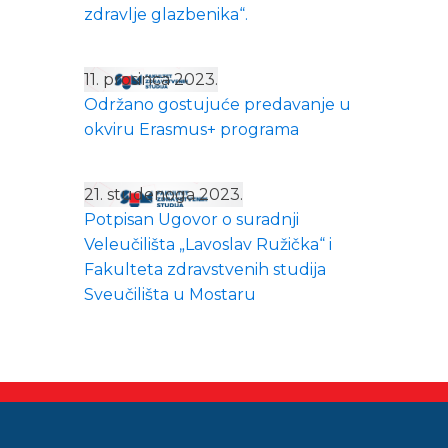
zdravlje glazbenika“.
11. prosinca 2023.
Održano gostujuće predavanje u
okviru Erasmus+ programa
21. studenoga 2023.
Potpisan Ugovor o suradnji
Veleučilišta „Lavoslav Ružička“ i
Fakulteta zdravstvenih studija
Sveučilišta u Mostaru