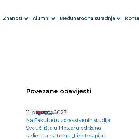
Znanost
Alumni
Međunarodna suradnja
Konta
Povezane obavijesti
11. prosinca 2023.
Na Fakultetu zdravstvenih studija
Sveučilišta u Mostaru održana
radionica na temu „Fizioterapija i