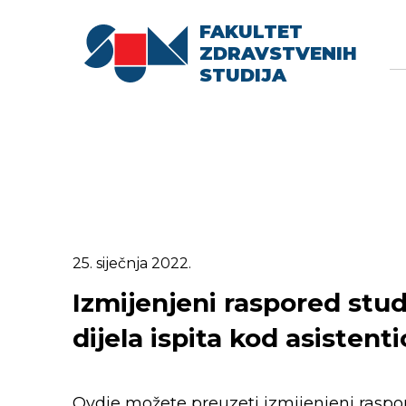
FAKULTET
Searc
Se
ZDRAVSTVENIH
fo
STUDIJA
25. siječnja 2022.
Izmijenjeni raspored stu
dijela ispita kod asistent
Ovdje možete preuzeti izmijenjeni raspo