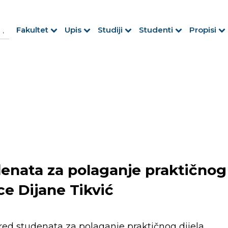
h Button
arch
Fakultet
Upis
Studiji
Studenti
Propisi
r:
denata za polaganje praktičnog
ice Dijane Tikvić
red studenata za polaganje praktičnog dijela