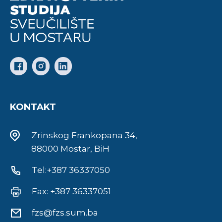
KONTAKT
Zrinskog Frankopana 34,
88000 Mostar, BiH
Tel:+387 36337050
Fax: +387 36337051
fzs@fzs.sum.ba