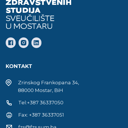
KONTAKT
Zrinskog Frankopana 34,
88000 Mostar, BiH
Tel:+387 36337050
Fax: +387 36337051
fzs@fzs.sum.ba