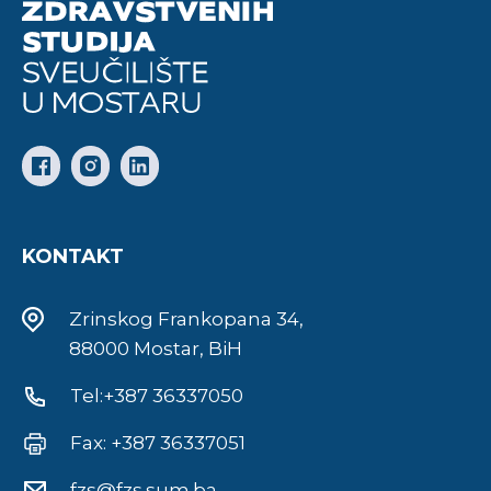
KONTAKT
Zrinskog Frankopana 34,
88000 Mostar, BiH
Tel:+387 36337050
Fax: +387 36337051
fzs@fzs.sum.ba