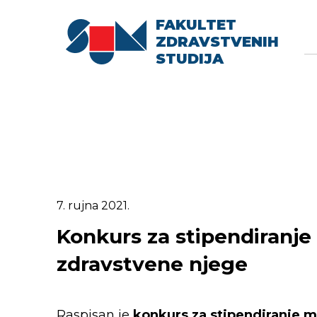
FAKULTET
Searc
Se
ZDRAVSTVENIH
fo
STUDIJA
7. rujna 2021.
Konkurs za stipendiranje 
zdravstvene njege
Raspisan je
konkurs za stipendiranje
m