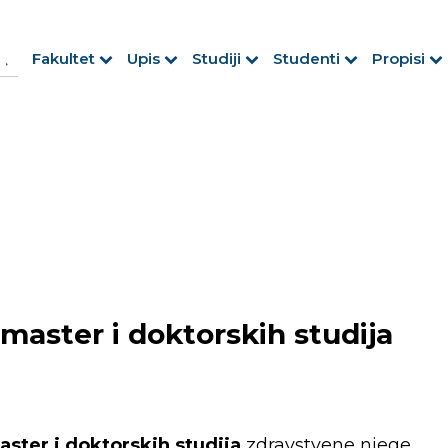
h Button
arch
Fakultet
Upis
Studiji
Studenti
Propisi
r:
master i doktorskih studija
aster i doktorskih studija
zdravstvene njege.