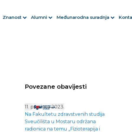
Znanost
Alumni
Međunarodna suradnja
Konta
Povezane obavijesti
11. prosinca 2023.
Na Fakultetu zdravstvenih studija
Sveučilišta u Mostaru održana
radionica na temu „Fizioterapija i