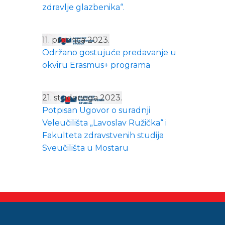
zdravlje glazbenika“.
11. prosinca 2023.
Održano gostujuće predavanje u
okviru Erasmus+ programa
21. studenoga 2023.
Potpisan Ugovor o suradnji
Veleučilišta „Lavoslav Ružička“ i
Fakulteta zdravstvenih studija
Sveučilišta u Mostaru