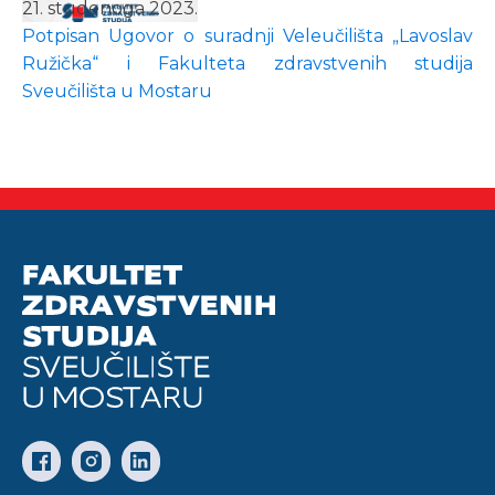
21. studenoga 2023.
Potpisan Ugovor o suradnji Veleučilišta „Lavoslav
Ružička“ i Fakulteta zdravstvenih studija
Sveučilišta u Mostaru