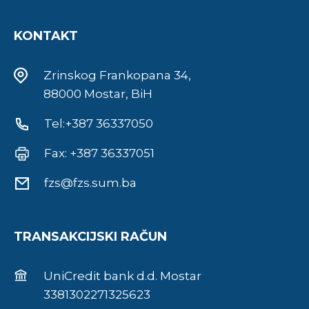
KONTAKT
Zrinskog Frankopana 34,
88000 Mostar, BiH
Tel:+387 36337050
Fax: +387 36337051
fzs@fzs.sum.ba
TRANSAKCIJSKI RAČUN
UniCredit bank d.d. Mostar
3381302271325623