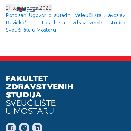
21. studenoga 2023.
Potpisan Ugovor o suradnji Veleučilišta „Lavoslav
Ružička“ i Fakulteta zdravstvenih studija
Sveučilišta u Mostaru