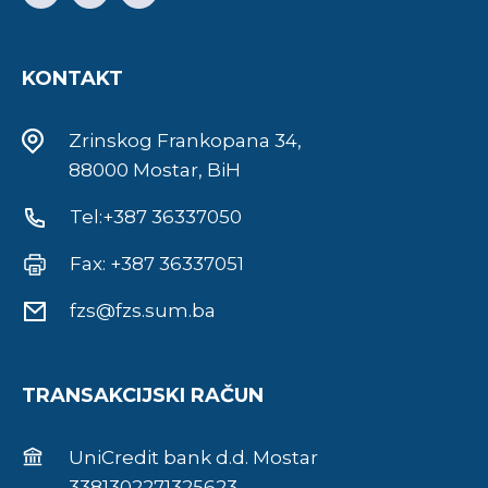
KONTAKT
Zrinskog Frankopana 34,
88000 Mostar, BiH
Tel:+387 36337050
Fax: +387 36337051
fzs@fzs.sum.ba
TRANSAKCIJSKI RAČUN
UniCredit bank d.d. Mostar
3381302271325623