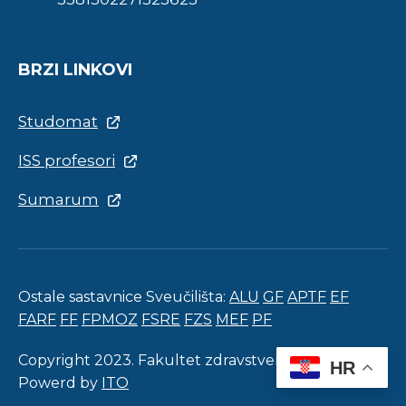
BRZI LINKOVI
Studomat
ISS profesori
Sumarum
Ostale sastavnice Sveučilišta:
ALU
GF
APTF
EF
FARF
FF
FPMOZ
FSRE
FZS
MEF
PF
Copyright 2023. Fakultet zdravstvenih studija.
HR
Powerd by
ITO