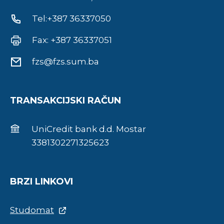
Tel:+387 36337050
Fax: +387 36337051
fzs@fzs.sum.ba
TRANSAKCIJSKI RAČUN
UniCredit bank d.d. Mostar
3381302271325623
BRZI LINKOVI
Studomat