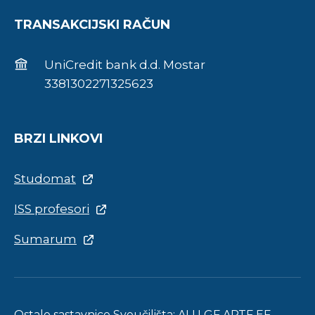
TRANSAKCIJSKI RAČUN
UniCredit bank d.d. Mostar
3381302271325623
BRZI LINKOVI
Studomat
ISS profesori
Sumarum
Ostale sastavnice Sveučilišta:
ALU
GF
APTF
EF