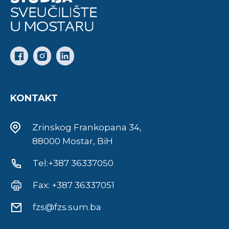
KONTAKT
Zrinskog Frankopana 34,
88000 Mostar, BiH
Tel:+387 36337050
Fax: +387 36337051
fzs@fzs.sum.ba