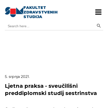
FAKULTET
ZDRAVSTVENIH
STUDIJA
Search Button
Search
for:
5. srpnja 2021.
Ljetna praksa - sveučilišni
preddiplomski studij sestrinstva