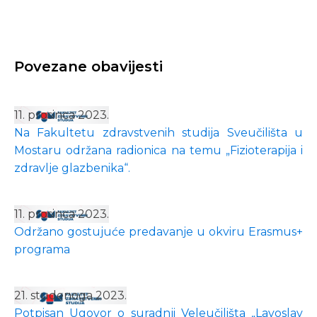
Povezane obavijesti
11. prosinca 2023.
Na Fakultetu zdravstvenih studija Sveučilišta u
Mostaru održana radionica na temu „Fizioterapija i
zdravlje glazbenika“.
11. prosinca 2023.
Održano gostujuće predavanje u okviru Erasmus+
programa
21. studenoga 2023.
Potpisan Ugovor o suradnji Veleučilišta „Lavoslav