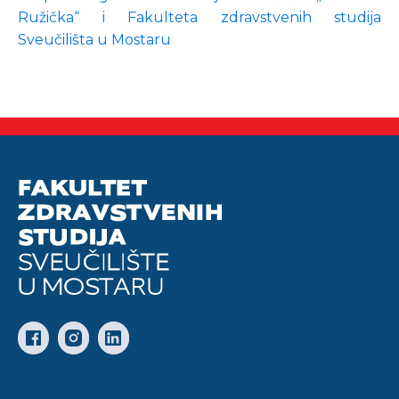
Ružička“ i Fakulteta zdravstvenih studija
Sveučilišta u Mostaru