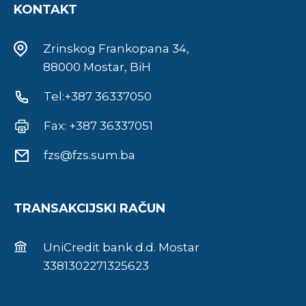
KONTAKT
Zrinskog Frankopana 34,
88000 Mostar, BiH
Tel:+387 36337050
Fax: +387 36337051
fzs@fzs.sum.ba
TRANSAKCIJSKI RAČUN
UniCredit bank d.d. Mostar
3381302271325623