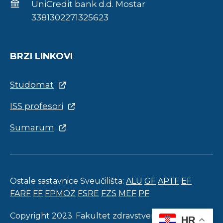
UniCredit bank d.d. Mostar
3381302271325623
BRZI LINKOVI
Studomat
ISS profesori
Sumarum
Ostale sastavnice Sveučilišta:
ALU
GF
APTF
EF
FARF
FF
FPMOZ
FSRE
FZS
MEF
PF
Copyright 2023. Fakultet zdravstvenih studija.
HR