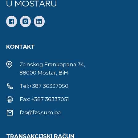
KONTAKT
Zrinskog Frankopana 34,
88000 Mostar, BiH
Tel:+387 36337050
Fax: +387 36337051
fzs@fzs.sum.ba
TRANSAKCIJSKI RAČUN