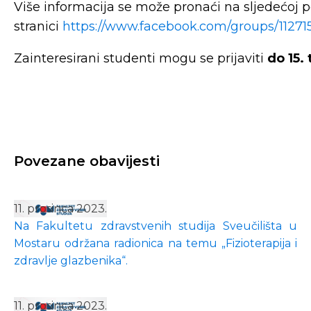
Više informacija se može pronaći na sljedećoj po
stranici
https://www.facebook.com/groups/11271
Zainteresirani studenti mogu se prijaviti
do 15.
Povezane obavijesti
11. prosinca 2023.
Na Fakultetu zdravstvenih studija Sveučilišta u
Mostaru održana radionica na temu „Fizioterapija i
zdravlje glazbenika“.
11. prosinca 2023.