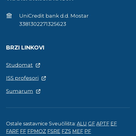
UniCredit bank d.d. Mostar
3381302271325623
BRZI LINKOVI
Studomat
ISS profesori
Sumarum
Ostale sastavnice Sveučilišta:
ALU
GF
APTF
EF
FARF
FF
FPMOZ
FSRE
FZS
MEF
PF