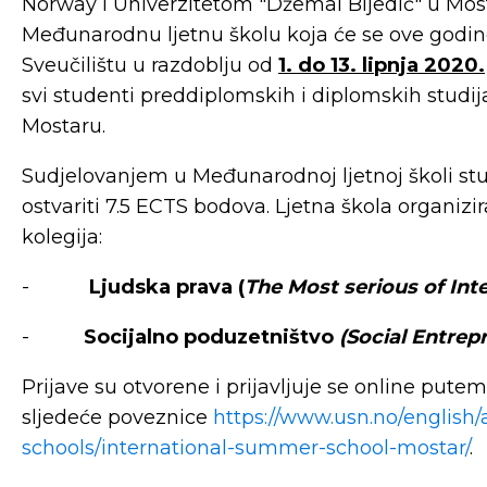
Norway i Univerzitetom "Džemal Bijedić" u Most
Međunarodnu ljetnu školu koja će se ove godi
Sveučilištu u razdoblju od
1. do 13. lipnja 2020.
svi studenti preddiplomskih i diplomskih studija
Mostaru.
Sudjelovanjem u Međunarodnoj ljetnoj školi s
ostvariti 7.5 ECTS bodova. Ljetna škola organizi
kolegija:
-
Ljudska prava (
The Most serious of Int
-
Socijalno poduzetništvo
(Social Entrep
Prijave su otvorene i prijavljuje se online putem
sljedeće poveznice
https://www.usn.no/englis
schools/international-summer-school-mostar/
.