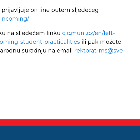
e prijavljuje on line putem sljedećeg
n-incoming/
.
tku na sljedećem linku
cic.muni.cz/en/left-
oming-student-practicalities
ili pak možete
narodnu suradnju na email
rektorat-ms@sve-