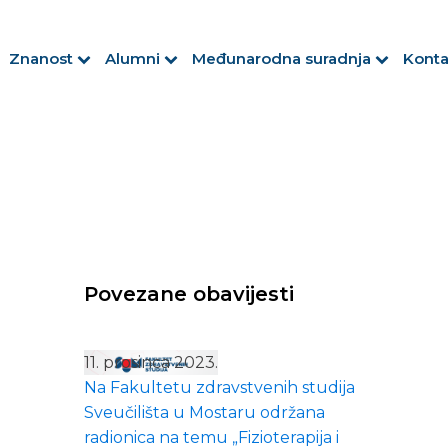
Znanost
Alumni
Međunarodna suradnja
Konta
Povezane obavijesti
11. prosinca 2023.
Na Fakultetu zdravstvenih studija
Sveučilišta u Mostaru održana
radionica na temu „Fizioterapija i