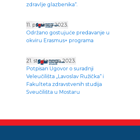
zdravlje glazbenika“.
11. prosinca 2023.
Održano gostujuće predavanje u
okviru Erasmus+ programa
21. studenoga 2023.
Potpisan Ugovor o suradnji
Veleučilišta „Lavoslav Ružička“ i
Fakulteta zdravstvenih studija
Sveučilišta u Mostaru