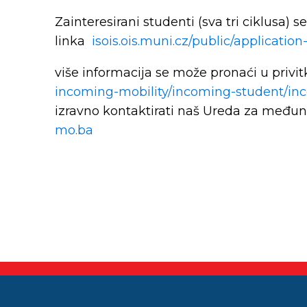
Zainteresirani studenti (sva tri ciklusa) s
linka
isois.ois.muni.cz/public/applicatio
više informacija se može pronaći u privi
incoming-mobility/incoming-student/inc
izravno kontaktirati naš Ureda za među
mo.ba