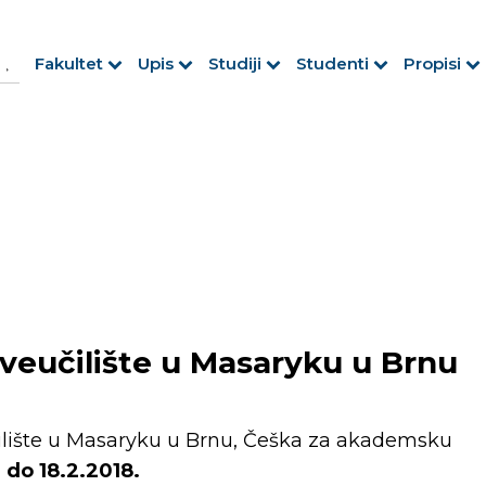
h Button
arch
Fakultet
Upis
Studiji
Studenti
Propisi
r:
veučilište u Masaryku u Brnu
čilište u Masaryku u Brnu, Češka za akademsku
do 18.2.2018.