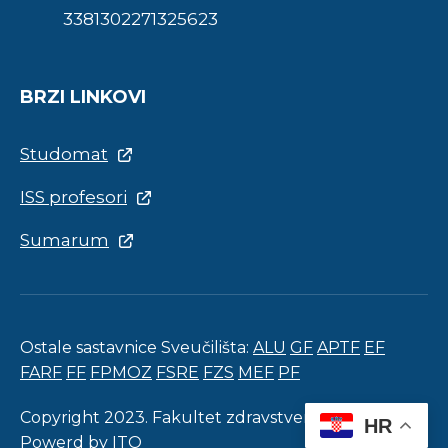
3381302271325623
BRZI LINKOVI
Studomat
ISS profesori
Sumarum
Ostale sastavnice Sveučilišta:
ALU
GF
APTF
EF
FARF
FF
FPMOZ
FSRE
FZS
MEF
PF
Copyright 2023. Fakultet zdravstvenih studija.
HR
Powerd by
ITO