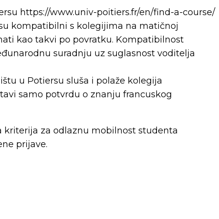
iersu https://www.univ-poitiers.fr/en/find-a-course/
 su kompatibilni s kolegijima na matičnoj
iznati kao takvi po povratku. Kompatibilnost
međunarodnu suradnju uz suglasnost voditelja
štu u Potiersu sluša i polaže kolegija
stavi samo potvrdu o znanju francuskog
ca kriterija za odlaznu mobilnost studenta
ne prijave.