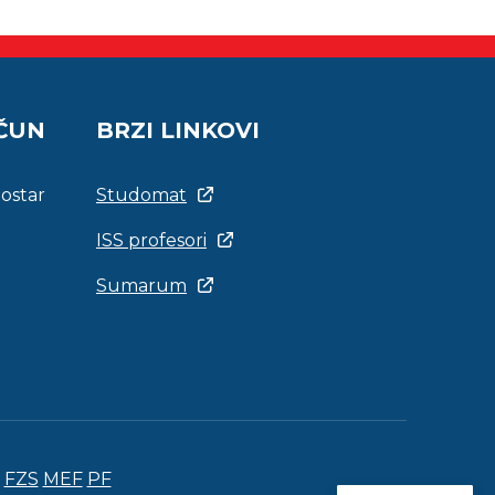
AČUN
BRZI LINKOVI
Mostar
Studomat
ISS profesori
Sumarum
FZS
MEF
PF