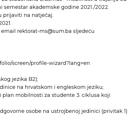
jetni semestar akademske godine 2021./2022.
prijaviti na natječaj.
2021.
na email rektorat-ms@sum.ba sljedeću
folio/screen/profile-wizard?lang=en
skog jezika B2);
jedinice na hrvatskom i engleskom jeziku;
i plan mobilnosti za studente 3. ciklusa koji
 odgovorne osobe na ustrojbenoj jedinici (privitak 1)