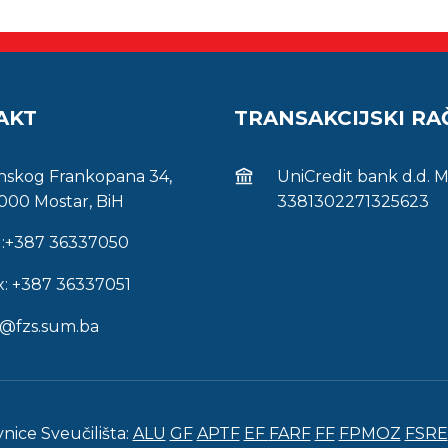
AKT
TRANSAKCIJSKI R
inskog Frankopana 34,
UniCredit bank d.d. 
000 Mostar, BiH
3381302271325623
l:+387 36337050
x: +387 36337051
s@fzs.sum.ba
vnice Sveučilišta:
ALU
GF
APTF
EF
FARF
FF
FPMOZ
FSRE