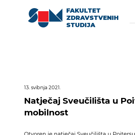
FAKULTET
Searc
Se
ZDRAVSTVENIH
fo
STUDIJA
13. svibnja 2021.
Natječaj Sveučilišta u P
mobilnost
Otvoren je natječaj Sveučilišta u Poiter