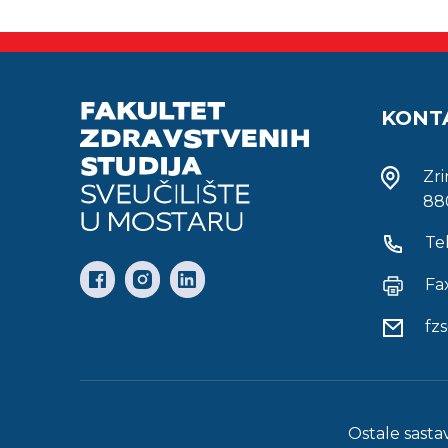
KONT
Zr
88
Te
Fa
fz
Ostale sasta