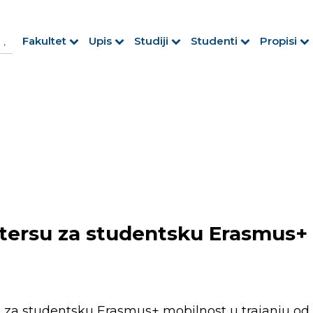
h Button
arch
Fakultet
Upis
Studiji
Studenti
Propisi
r:
oitersu za studentsku Erasmus+
su za studentsku Erasmus+ mobilnost u trajanju od