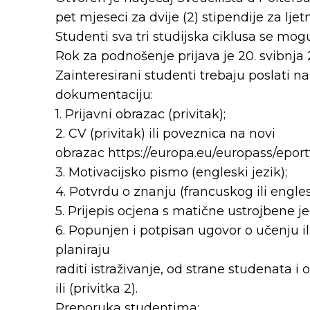
pet mjeseci za dvije (2) stipendije za l
Studenti sva tri studijska ciklusa se mogu 
Rok za podnošenje prijava je 20. svibnja 
Zainteresirani studenti trebaju poslati 
dokumentaciju:
1. Prijavni obrazac (privitak);
2. CV (privitak) ili poveznica na novi
obrazac https://europa.eu/europass/eport
3. Motivacijsko pismo (engleski jezik);
4. Potvrdu o znanju (francuskog ili engle
5. Prijepis ocjena s matične ustrojbene 
6. Popunjen i potpisan ugovor o učenju il
planiraju
raditi istraživanje, od strane studenata i
ili (privitka 2).
Preporuka studentima: