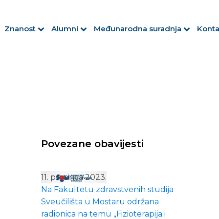
Znanost
Alumni
Međunarodna suradnja
Konta
Povezane obavijesti
11. prosinca 2023.
Na Fakultetu zdravstvenih studija
Sveučilišta u Mostaru održana
radionica na temu „Fizioterapija i