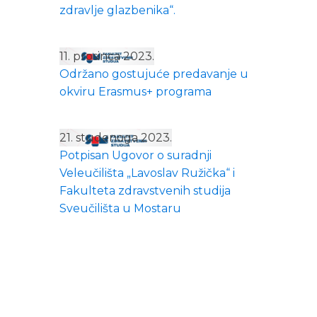
zdravlje glazbenika“.
11. prosinca 2023.
Održano gostujuće predavanje u
okviru Erasmus+ programa
21. studenoga 2023.
Potpisan Ugovor o suradnji
Veleučilišta „Lavoslav Ružička“ i
Fakulteta zdravstvenih studija
Sveučilišta u Mostaru