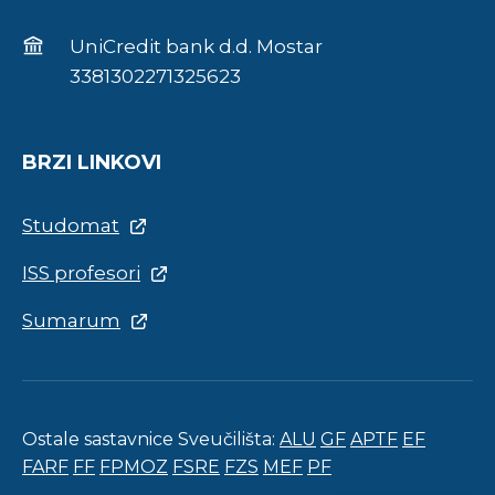
UniCredit bank d.d. Mostar
3381302271325623
BRZI LINKOVI
Studomat
ISS profesori
Sumarum
Ostale sastavnice Sveučilišta:
ALU
GF
APTF
EF
FARF
FF
FPMOZ
FSRE
FZS
MEF
PF