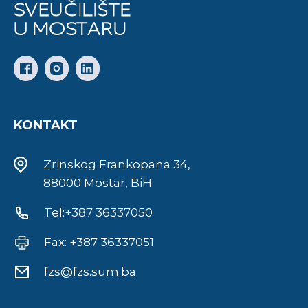
KONTAKT
Zrinskog Frankopana 34,
88000 Mostar, BiH
Tel:+387 36337050
Fax: +387 36337051
fzs@fzs.sum.ba