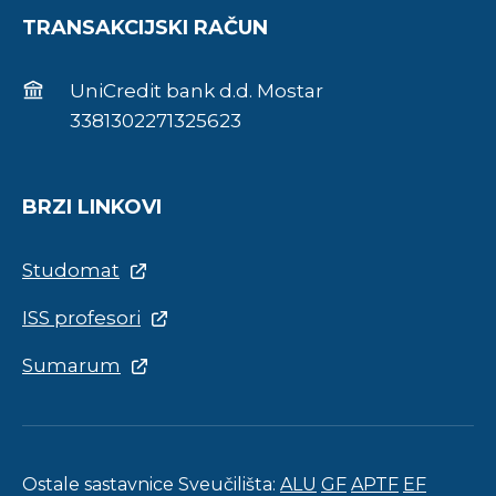
TRANSAKCIJSKI RAČUN
UniCredit bank d.d. Mostar
3381302271325623
BRZI LINKOVI
Studomat
ISS profesori
Sumarum
Ostale sastavnice Sveučilišta:
ALU
GF
APTF
EF