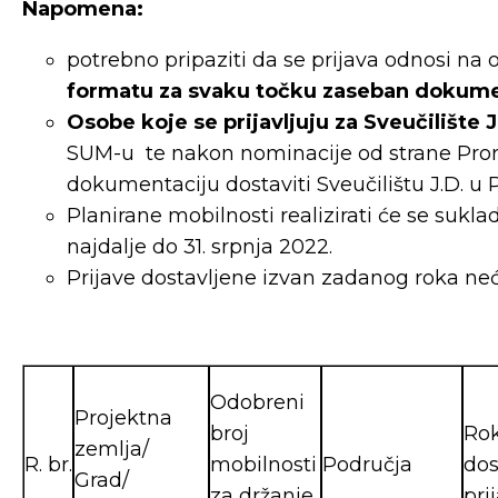
Napomena:
potrebno pripaziti da se prijava odnosi n
formatu
za svaku točku zaseban dokume
Osobe koje se prijavljuju za Sveučilište J
SUM-u te nakon nominacije od strane Pror
dokumentaciju dostaviti Sveučilištu J.D. u
Planirane mobilnosti realizirati će se sukl
najdalje do 31. srpnja 2022.
Prijave dostavljene izvan zadanog roka neć
Odobreni
Projektna
broj
Rok
zemlja/
R. br.
mobilnosti
Područja
dos
Grad/
za držanje
pri