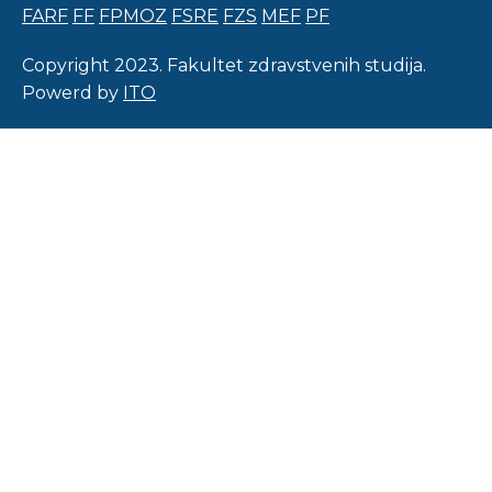
FARF
FF
FPMOZ
FSRE
FZS
MEF
PF
Copyright 2023. Fakultet zdravstvenih studija.
Powerd by
ITO