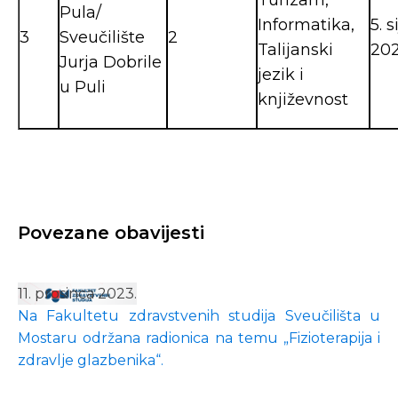
Turizam,
Pula/
Informatika,
5. 
3
Sveučilište
2
Talijanski
202
Jurja Dobrile
jezik i
u Puli
književnost
Povezane obavijesti
11. prosinca 2023.
Na Fakultetu zdravstvenih studija Sveučilišta u
Mostaru održana radionica na temu „Fizioterapija i
zdravlje glazbenika“.