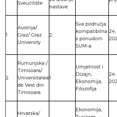
Sveučilište
nastave
Sva područja
Austrija/
kompatibilna
24.
1
Graz/ Graz
2
s ponudom
202
University
SUM-a
Rumunjska /
Umjetnost i
Timisoara/
Dizajn,
24.
2
Universitatea
1
Ekonomija,
202
de Vest din
Filozofija
Timisoara
Ekonomija,
Hrvatska/