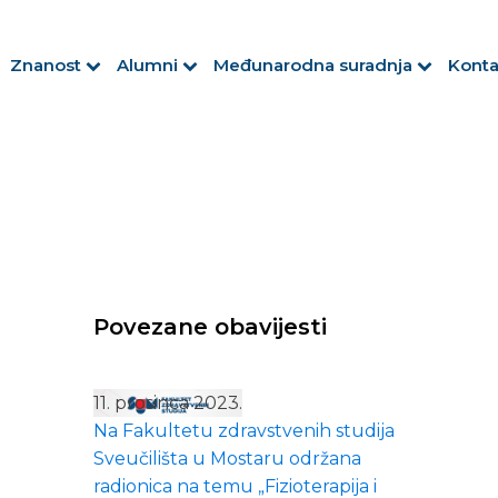
Znanost
Alumni
Međunarodna suradnja
Konta
Povezane obavijesti
11. prosinca 2023.
Na Fakultetu zdravstvenih studija
Sveučilišta u Mostaru održana
radionica na temu „Fizioterapija i