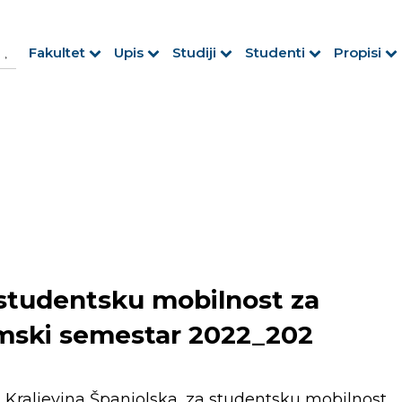
h Button
arch
Fakultet
Upis
Studiji
Studenti
Propisi
r:
a studentsku mobilnost za
zimski semestar 2022_202
i, Kraljevina Španjolska, za studentsku mobilnost