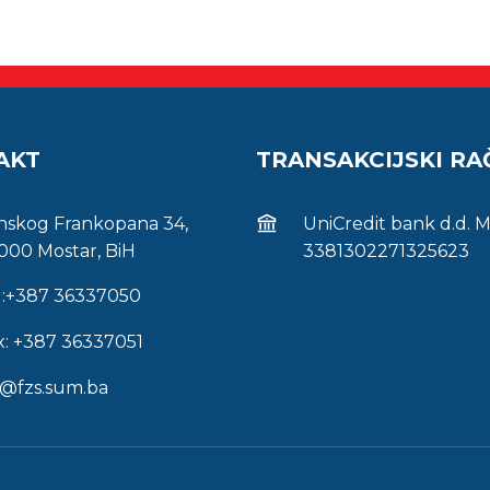
AKT
TRANSAKCIJSKI R
inskog Frankopana 34,
UniCredit bank d.d. 
000 Mostar, BiH
3381302271325623
l:+387 36337050
x: +387 36337051
s@fzs.sum.ba