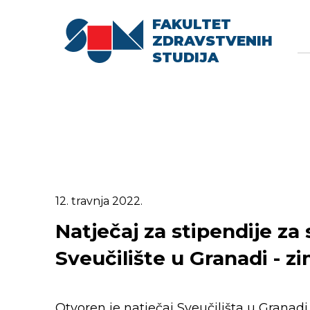
FAKULTET
Searc
Se
ZDRAVSTVENIH
fo
STUDIJA
12. travnja 2022.
Natječaj za stipendije z
Sveučilište u Granadi - 
Otvoren je natječaj Sveučilišta u Granad