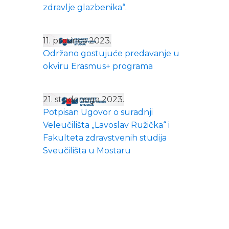
zdravlje glazbenika“.
11. prosinca 2023.
Održano gostujuće predavanje u
okviru Erasmus+ programa
21. studenoga 2023.
Potpisan Ugovor o suradnji
Veleučilišta „Lavoslav Ružička“ i
Fakulteta zdravstvenih studija
Sveučilišta u Mostaru