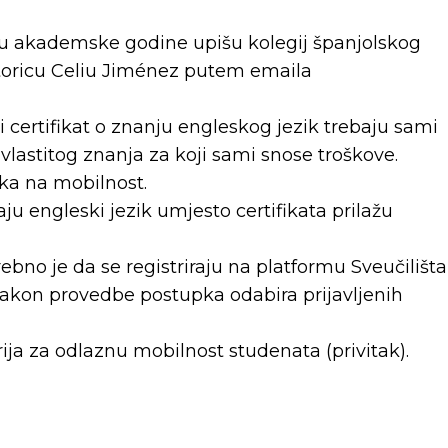
u akademske godine upišu kolegij španjolskog
ktoricu Celiu Jiménez putem emaila
 certifikat o znanju engleskog jezik trebaju sami
vlastitog znanja za koji sami snose troškove.
aska na mobilnost.
ju engleski jezik umjesto certifikata prilažu
bno je da se registriraju na platformu Sveučilišta
nakon provedbe postupka odabira prijavljenih
erija za odlaznu mobilnost studenata (privitak).