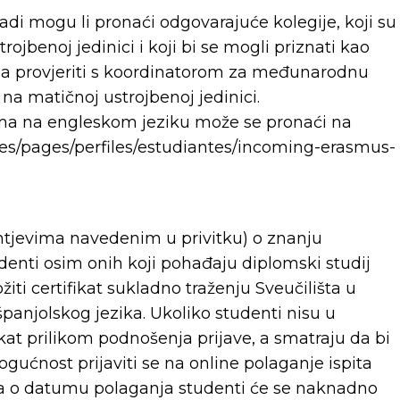
nadi mogu li pronaći odgovarajuće kolegije, koji su
ojbenoj jedinici i koji bi se mogli priznati kao
ija provjeriti s koordinatorom za međunarodnu
 na matičnoj ustrojbenoj jedinici.
ima na engleskom jeziku može se pronaći na
r.es/pages/perfiles/estudiantes/incoming-erasmus-
ahtjevima navedenim u privitku) o znanju
udenti osim onih koji pohađaju diplomski studij
žiti certifikat sukladno traženju Sveučilišta u
anjolskog jezika. Ukoliko studenti nisu u
fikat prilikom podnošenja prijave, a smatraju da bi
gućnost prijaviti se na online polaganje ispita
, a o datumu polaganja studenti će se naknadno