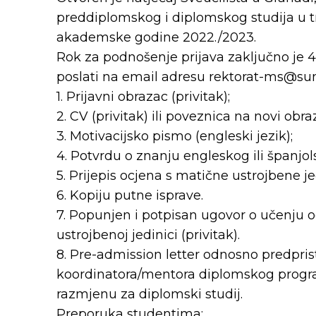
preddiplomskog i diplomskog studija u t
akademske godine 2022./2023.
Rok za podnošenje prijava zaključno je 4.
poslati na email adresu rektorat-ms@su
1. Prijavni obrazac (privitak);
2. CV (privitak) ili poveznica na novi obr
3. Motivacijsko pismo (engleski jezik);
4. Potvrdu o znanju engleskog ili španjol
5. Prijepis ocjena s matične ustrojbene 
6. Kopiju putne isprave.
7. Popunjen i potpisan ugovor o učenju 
ustrojbenoj jedinici (privitak).
8. Pre-admission letter odnosno predpr
koordinatora/mentora diplomskog program
razmjenu za diplomski studij.
Preporuka studentima: