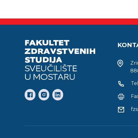
KONT
Zr
88
Te
Fa
fz