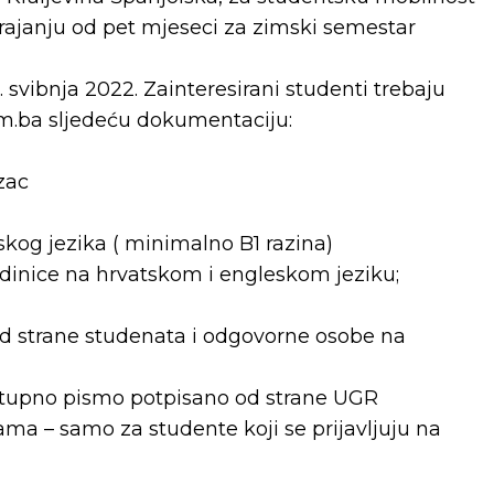
rajanju od pet mjeseci za zimski semestar
 svibnja 2022. Zainteresirani studenti trebaju
m.ba sljedeću dokumentaciju:
azac
skog jezika ( minimalno B1 razina)
jedinice na hrvatskom i engleskom jeziku;
od strane studenata i odgovorne osobe na
istupno pismo potpisano od strane UGR
a – samo za studente koji se prijavljuju na