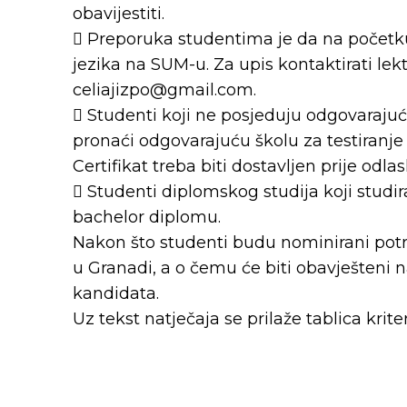
obavijestiti.
 Preporuka studentima je da na početk
jezika na SUM-u. Za upis kontaktirati le
celiajizpo@gmail.com.
 Studenti koji ne posjeduju odgovarajući
pronaći odgovarajuću školu za testiranje 
Certifikat treba biti dostavljen prije odl
 Studenti diplomskog studija koji studira
bachelor diplomu.
Nakon što studenti budu nominirani potre
u Granadi, a o čemu će biti obavješteni 
kandidata.
Uz tekst natječaja se prilaže tablica krit