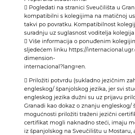
 Pogledati na stranici Sveučilišta u Gra
kompatibilni s kolegijima na matičnoj ustr
takvi po povratku. Kompatibilnost koleg
suradnju uz suglasnost voditelja kolegija
 Više informacija o ponuđenim kolegij
sljedećem linku https://internacional.ug
dimension-
internacional?lang=en.
 Priložiti potvrdu (sukladno jezičnim z
engleskog/ španjolskog jezika, jer svi st
engleskog jezika dužni su uz prijavu prilo
Granadi kao dokaz o znanju engleskog/ šp
mogućnosti priložiti traženi jezični certi
certifikat mogli naknadno steći, imaju mo
iz španjolskog na Sveučilištu u Mostaru