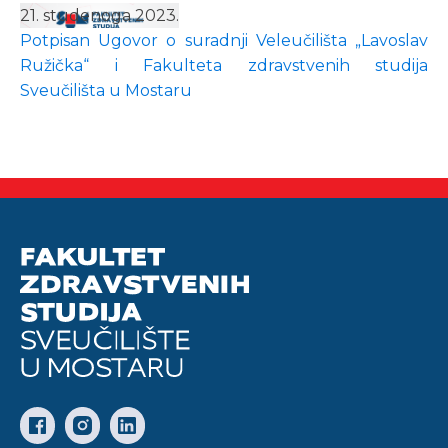
21. studenoga 2023.
Potpisan Ugovor o suradnji Veleučilišta „Lavoslav
Ružička“ i Fakulteta zdravstvenih studija
Sveučilišta u Mostaru