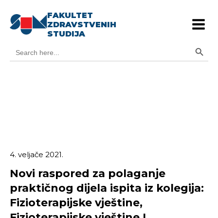
FAKULTET
ZDRAVSTVENIH
STUDIJA
Search Button
Search
for:
4. veljače 2021.
Novi raspored za polaganje
praktičnog dijela ispita iz kolegija:
Fizioterapijske vještine,
Fizioterapijske vještine I,