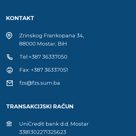
KONTAKT
Zrinskog Frankopana 34,
88000 Mostar, BiH
Tel:+387 36337050
Fax: +387 36337051
fzs@fzs.sum.ba
TRANSAKCIJSKI RAČUN
UniCredit bank d.d. Mostar
3381302271325623