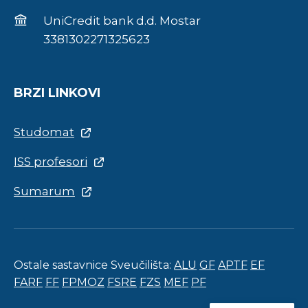
UniCredit bank d.d. Mostar
3381302271325623
BRZI LINKOVI
Studomat
ISS profesori
Sumarum
Ostale sastavnice Sveučilišta:
ALU
GF
APTF
EF
FARF
FF
FPMOZ
FSRE
FZS
MEF
PF