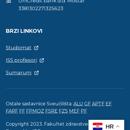
UniCredit bank d.d. Mostar
3381302271325623
BRZI LINKOVI
Studomat
ISS profesori
Sumarum
Ostale sastavnice Sveučilišta:
ALU
GF
APTF
EF
FARF
FF
FPMOZ
FSRE
FZS
MEF
PF
Copyright 2023. Fakultet zdravstvenih studija.
HR