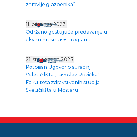
zdravlje glazbenika“.
11. prosinca 2023.
Održano gostujuće predavanje u
okviru Erasmus+ programa
21. studenoga 2023.
Potpisan Ugovor o suradnji
Veleučilišta „Lavoslav Ružička“ i
Fakulteta zdravstvenih studija
Sveučilišta u Mostaru