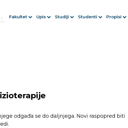
h Button
arch
Fakultet
Upis
Studiji
Studenti
Propisi
r:
fizioterapije
jege odgađa se do daljnjega. Novi raspopred biti
edi.