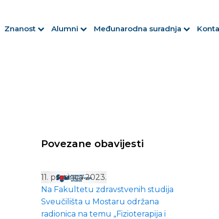
Znanost
Alumni
Međunarodna suradnja
Konta
Povezane obavijesti
11. prosinca 2023.
Na Fakultetu zdravstvenih studija
Sveučilišta u Mostaru održana
radionica na temu „Fizioterapija i