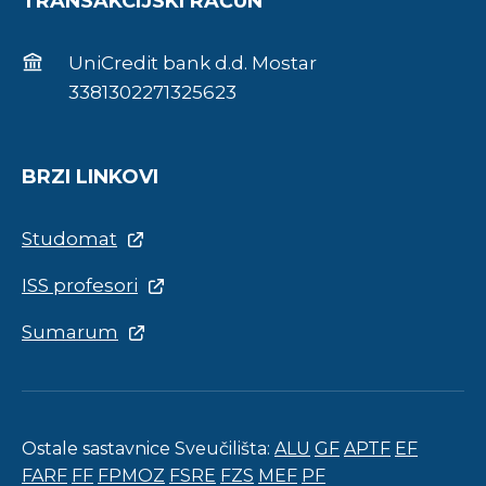
TRANSAKCIJSKI RAČUN
UniCredit bank d.d. Mostar
3381302271325623
BRZI LINKOVI
Studomat
ISS profesori
Sumarum
Ostale sastavnice Sveučilišta:
ALU
GF
APTF
EF
FARF
FF
FPMOZ
FSRE
FZS
MEF
PF