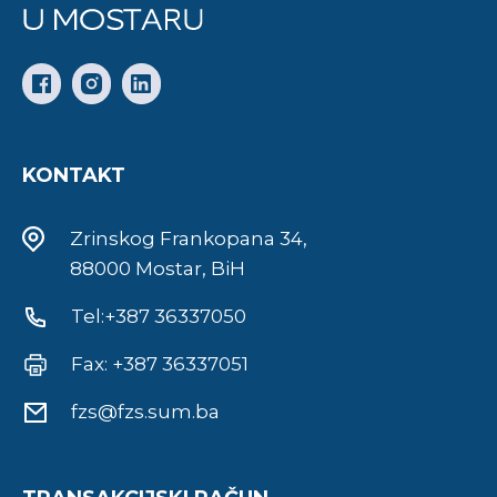
KONTAKT
Zrinskog Frankopana 34,
88000 Mostar, BiH
Tel:+387 36337050
Fax: +387 36337051
fzs@fzs.sum.ba