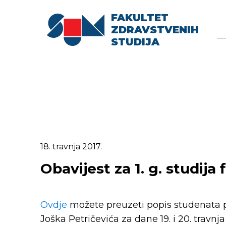
FAKULTET
Searc
Se
ZDRAVSTVENIH
fo
STUDIJA
18. travnja 2017.
Obavijest za 1. g. studija 
Ovdje
možete preuzeti popis studenata po
Joška Petričevića za dane 19. i 20. travnj