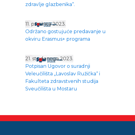
zdravlje glazbenika“.
11. prosinca 2023.
Održano gostujuće predavanje u
okviru Erasmus+ programa
21. studenoga 2023.
Potpisan Ugovor o suradnji
Veleučilišta „Lavoslav Ružička“ i
Fakulteta zdravstvenih studija
Sveučilišta u Mostaru