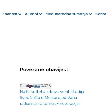
Znanost
Alumni
Međunarodna suradnja
Konta
Povezane obavijesti
11. prosinca 2023.
Na Fakultetu zdravstvenih studija
Sveučilišta u Mostaru održana
radionica na temu „Fizioterapija i