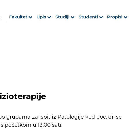
h Button
arch
Fakultet
Upis
Studiji
Studenti
Propisi
r:
fizioterapije
 grupama za ispit iz Patologije kod doc. dr. sc.
a s početkom u 13,00 sati.