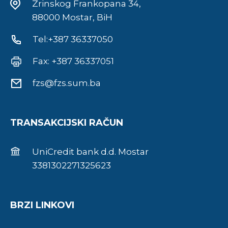
Zrinskog Frankopana 34,
88000 Mostar, BiH
Tel:+387 36337050
Fax: +387 36337051
fzs@fzs.sum.ba
TRANSAKCIJSKI RAČUN
UniCredit bank d.d. Mostar
3381302271325623
BRZI LINKOVI