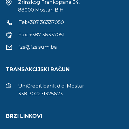
Zrinskog Frankopana 34,
88000 Mostar, BiH
Tel:+387 36337050
Fax: +387 36337051
fzs@fzs.sum.ba
TRANSAKCIJSKI RAČUN
UniCredit bank d.d. Mostar
3381302271325623
BRZI LINKOVI