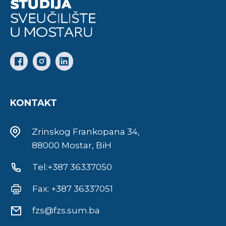
KONTAKT
Zrinskog Frankopana 34,
88000 Mostar, BiH
Tel:+387 36337050
Fax: +387 36337051
fzs@fzs.sum.ba