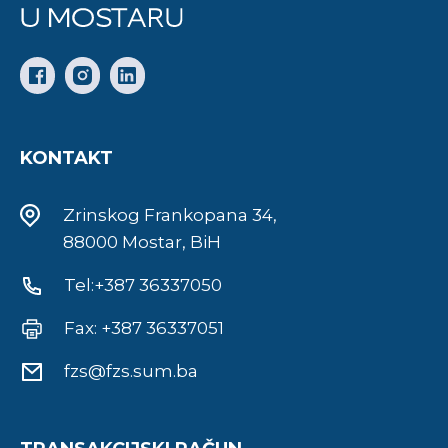
KONTAKT
Zrinskog Frankopana 34,
88000 Mostar, BiH
Tel:+387 36337050
Fax: +387 36337051
fzs@fzs.sum.ba