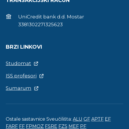
TRANSAKCIJSKI RAČUN
UniCredit bank d.d. Mostar
3381302271325623
BRZI LINKOVI
Studomat
ISS profesori
Sumarum
Ostale sastavnice Sveučilišta:
ALU
GF
APTF
EF
FARF
FF
FPMOZ
FSRE
FZS
MEF
PF