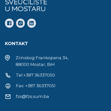
KONTAKT
Zrinskog Frankopana 34,
88000 Mostar, BiH
Tel:+387 36337050
Fax: +387 36337051
fzs@fzs.sum.ba