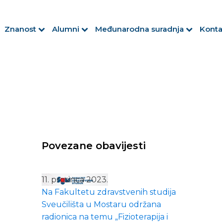
Znanost
Alumni
Međunarodna suradnja
Konta
Povezane obavijesti
11. prosinca 2023.
Na Fakultetu zdravstvenih studija
Sveučilišta u Mostaru održana
radionica na temu „Fizioterapija i