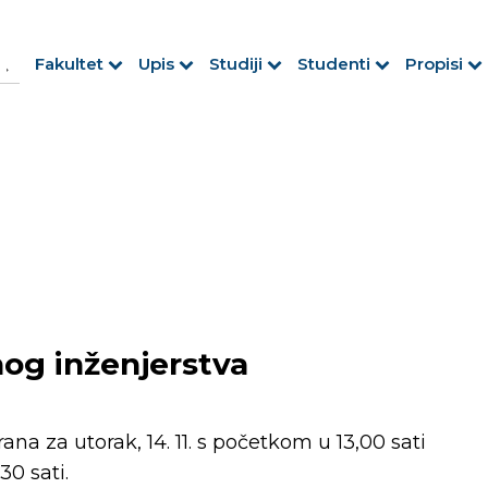
h Button
arch
Fakultet
Upis
Studiji
Studenti
Propisi
r:
rnog inženjerstva
ana za utorak, 14. 11. s početkom u 13,00 sati
30 sati.