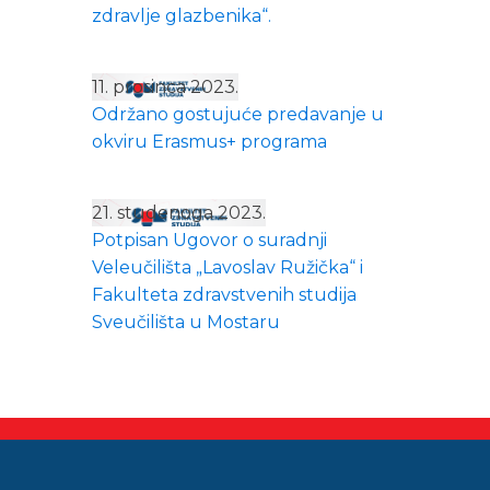
zdravlje glazbenika“.
11. prosinca 2023.
Održano gostujuće predavanje u
okviru Erasmus+ programa
21. studenoga 2023.
Potpisan Ugovor o suradnji
Veleučilišta „Lavoslav Ružička“ i
Fakulteta zdravstvenih studija
Sveučilišta u Mostaru