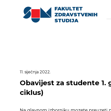
FAKULTET
Searc
Se
ZDRAVSTVENIH
fo
STUDIJA
11. siječnja 2022.
Obavijest za studente 1. g
ciklus)
Na glavnom izborniku mozete preuzeti nov