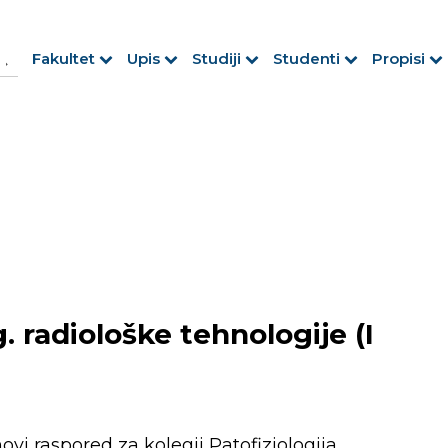
h Button
arch
Fakultet
Upis
Studiji
Studenti
Propisi
r:
. radiološke tehnologije (I
i raspored za kolegij Patofiziologija.