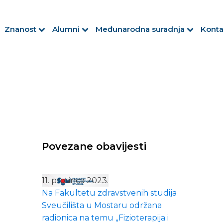
Znanost
Alumni
Međunarodna suradnja
Konta
Povezane obavijesti
11. prosinca 2023.
Na Fakultetu zdravstvenih studija
Sveučilišta u Mostaru održana
radionica na temu „Fizioterapija i