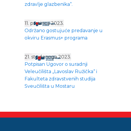
zdravlje glazbenika“.
11. prosinca 2023.
Održano gostujuće predavanje u
okviru Erasmus+ programa
21. studenoga 2023.
Potpisan Ugovor o suradnji
Veleučilišta „Lavoslav Ružička“ i
Fakulteta zdravstvenih studija
Sveučilišta u Mostaru