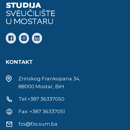
KONTAKT
Zrinskog Frankopana 34,
88000 Mostar, BiH
Tel:+387 36337050
Fax: +387 36337051
fzs@fzs.sum.ba