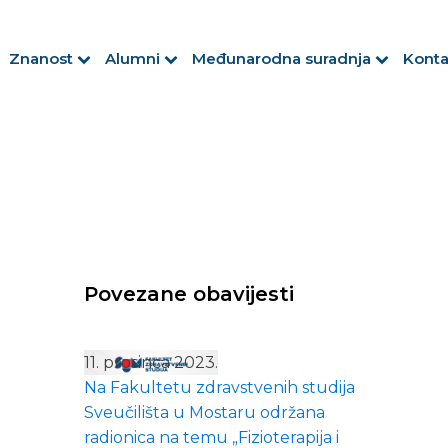
Znanost
Alumni
Međunarodna suradnja
Konta
Povezane obavijesti
11. prosinca 2023.
Na Fakultetu zdravstvenih studija
Sveučilišta u Mostaru održana
radionica na temu „Fizioterapija i