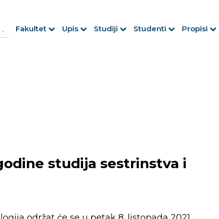
h Button
arch
Fakultet
Upis
Studiji
Studenti
Propisi
r:
odine studija sestrinstva i
ologija održat će se u petak 8. listopada 2021.