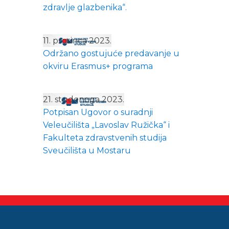
zdravlje glazbenika“.
11. prosinca 2023.
Održano gostujuće predavanje u
okviru Erasmus+ programa
21. studenoga 2023.
Potpisan Ugovor o suradnji
Veleučilišta „Lavoslav Ružička“ i
Fakulteta zdravstvenih studija
Sveučilišta u Mostaru