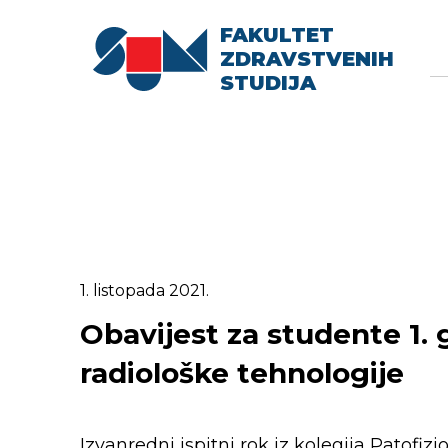
FAKULTET
Searc
Se
ZDRAVSTVENIH
fo
STUDIJA
1. listopada 2021.
Obavijest za studente 1. g
radiološke tehnologije
Izvanredni ispitni rok iz kolegija Patofizi